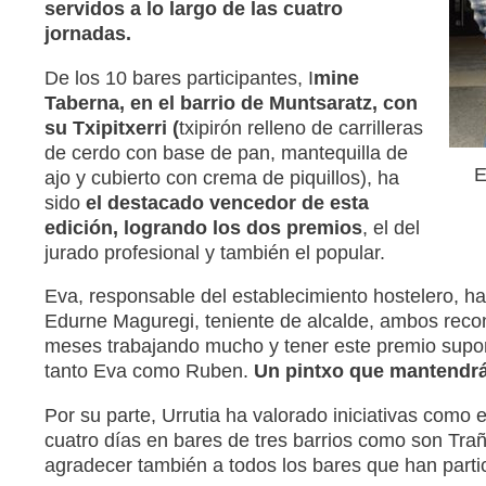
servidos a lo largo de las cuatro
jornadas.
De los 10 bares participantes, I
mine
Taberna, en el barrio de Muntsaratz, con
su Txipitxerri (
txipirón relleno de carrilleras
de cerdo con base de pan, mantequilla de
E
ajo y cubierto con crema de piquillos), ha
sido
el destacado vencedor de esta
edición, logrando los dos premios
, el del
jurado profesional y también el popular.
Eva, responsable del establecimiento hostelero, ha
Edurne Maguregi, teniente de alcalde, ambos reco
meses trabajando mucho y tener este premio sup
tanto Eva como Ruben.
Un pintxo que mantendrá
Por su parte, Urrutia ha valorado iniciativas como
cuatro días en bares de tres barrios como son Tr
agradecer también a todos los bares que han part