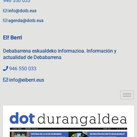
946 550 033
info@dotb.eus
agenda@dotb.eus
EI! Berri
Debabarrena eskualdeko informazioa. Información y
actualidad de Debabarrena
946 550 033
info@eiberri.eus