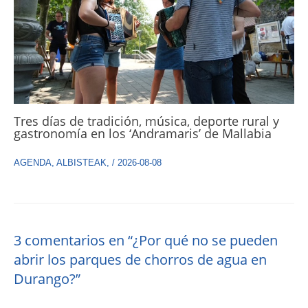
Tres días de tradición, música, deporte rural y
gastronomía en los ‘Andramaris’ de Mallabia
AGENDA
,
ALBISTEAK
,
/
2026-08-08
3 comentarios en “¿Por qué no se pueden
abrir los parques de chorros de agua en
Durango?”