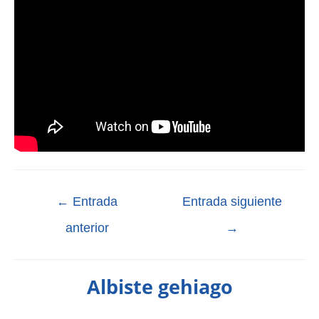
←
Entrada
Entrada siguiente
anterior
→
Albiste gehiago