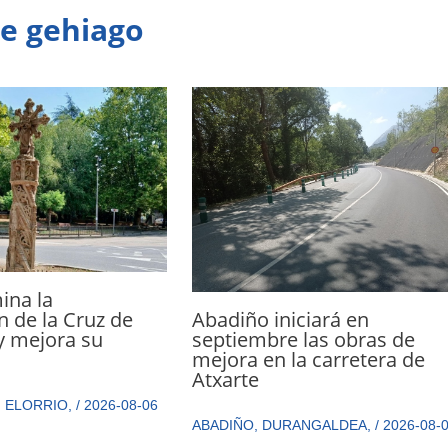
te gehiago
ina la
Abadiño iniciará en
n de la Cruz de
septiembre las obras de
y mejora su
mejora en la carretera de
n
Atxarte
,
ELORRIO
,
/
2026-08-06
ABADIÑO
,
DURANGALDEA
,
/
2026-08-