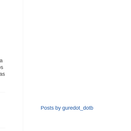
ra
os
as
Posts by guredot_dotb