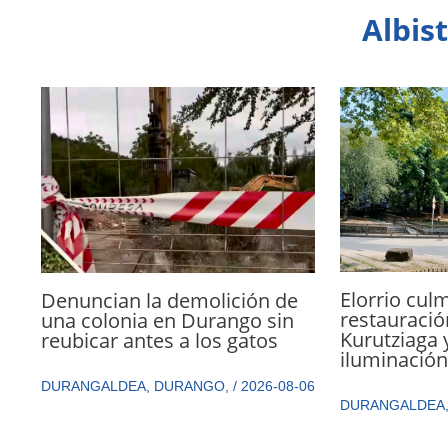
Albis
Elorrio culm
Denuncian la demolición de
restauració
una colonia en Durango sin
Kurutziaga 
reubicar antes a los gatos
iluminació
DURANGALDEA
,
DURANGO
,
/
2026-08-06
DURANGALDEA