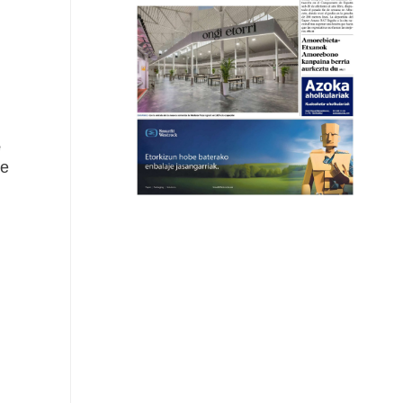
e
se
n