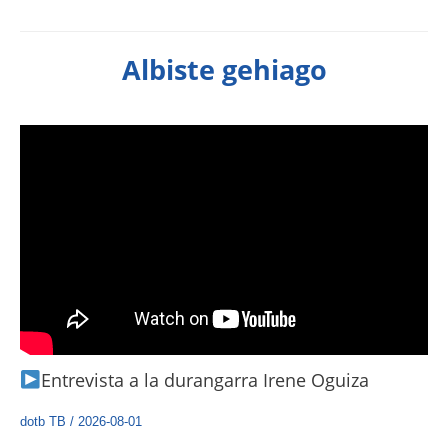
Albiste gehiago
Entrevista a la durangarra Irene Oguiza
dotb TB
/
2026-08-01