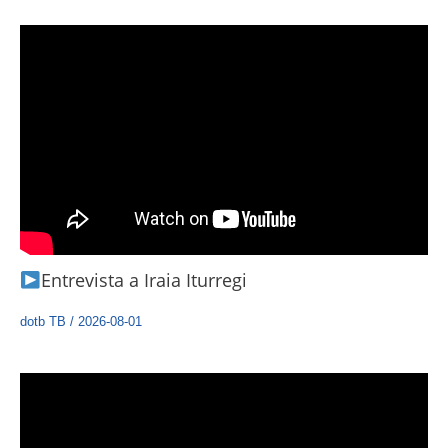
Entrevista a Iraia Iturregi
dotb TB
/
2026-08-01