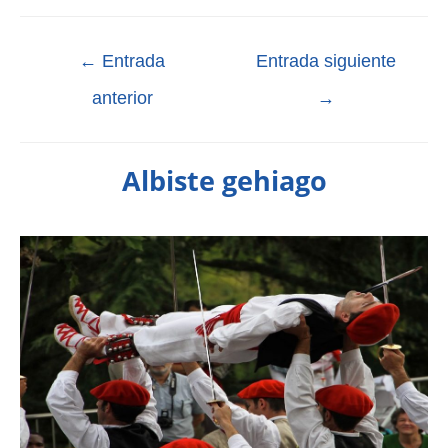
←
Entrada
Entrada siguiente
anterior
→
Albiste gehiago