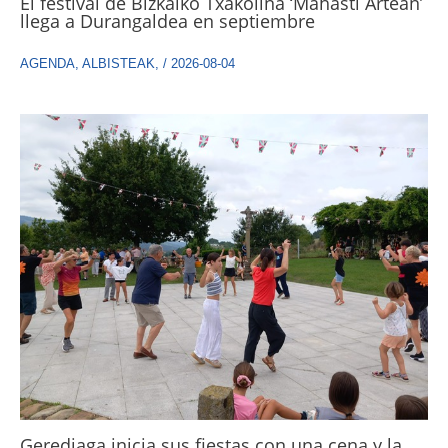
El festival de Bizkaiko Txakolina ‘Mahasti Artean’
llega a Durangaldea en septiembre
AGENDA
,
ALBISTEAK
,
/
2026-08-04
Gerediaga inicia sus fiestas con una cena y la