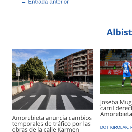
←
Entrada anterior
Albis
Joseba Mugu
carril dere
Amorebiet
Amorebieta anuncia cambios
temporales de tráfico por las
DOT KIROLAK
,
obras de la calle Karmen