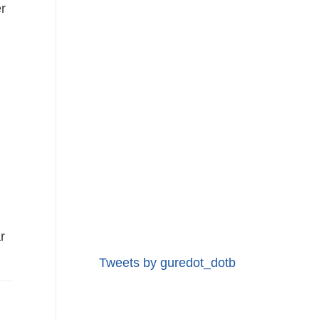
r
r
Tweets by guredot_dotb