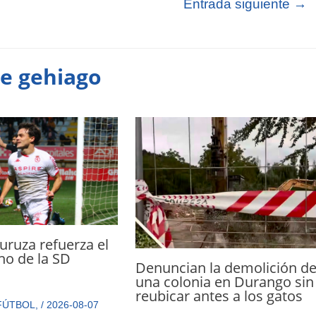
Entrada siguiente
→
te gehiago
ruza refuerza el
cho de la SD
Denuncian la demolición d
a
una colonia en Durango sin
reubicar antes a los gatos
FÚTBOL
,
/
2026-08-07