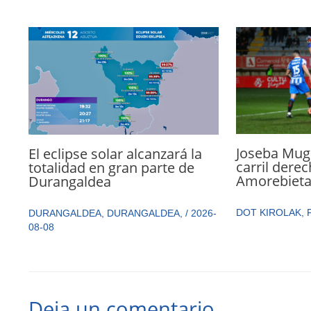
Joseba Mugu
El eclipse solar alcanzará la
carril dere
totalidad en gran parte de
Amorebiet
Durangaldea
DOT KIROLAK
,
DURANGALDEA
,
DURANGALDEA
,
/
2026-
08-08
Deja un comentario