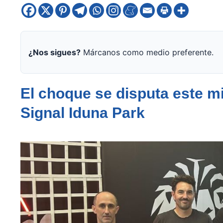
¿Nos sigues?
Márcanos como medio preferente.
El choque se disputa este mi
Signal Iduna Park