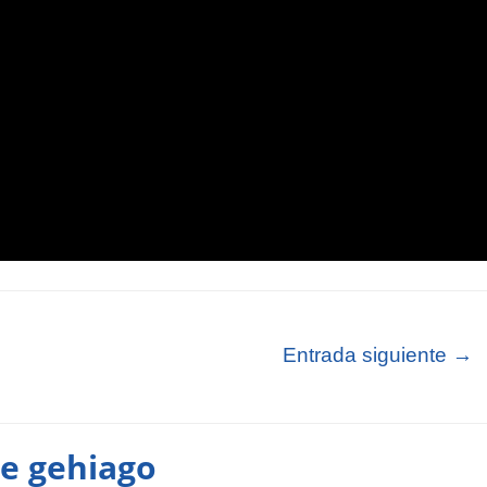
Entrada siguiente
→
te gehiago