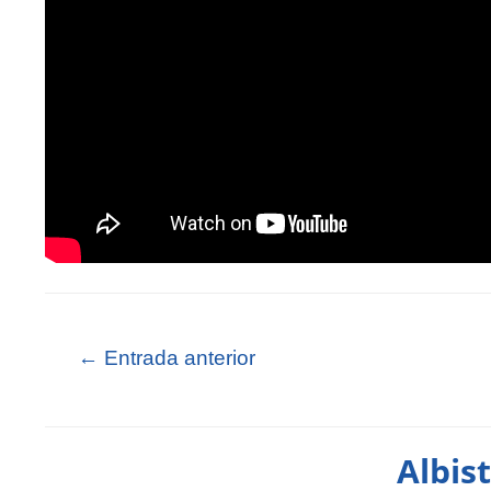
←
Entrada anterior
Albis