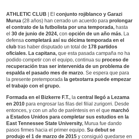
ATHLETIC CLUB
| El
conjunto rojiblanco y Garazi
Murua
(28 años) han cerrado un acuerdo para
prolongar
el contrato de la futbolista por una temporada,
hasta
el
30 de junio de 2024,
con
opción de un año más.
La
defensa
completará así su décima temporada en el
club
tras haber disputado un total de
178 partidos
oficiales. La capitana,
que esta pasada campaña no ha
podido competir con el equipo, continua su
proceso de
recuperación tras ser intervenida de un problema de
espalda el pasado mes de marzo
. Se espera que para
la presente pretemporada
la getxotarra puede empezar
el trabajo con el grupo.
Formada en el Bizkerre F.T.,
la
central llegó a Lezama
en 2010
para engrosar las filas del filial zurigorri. Desde
entonces, y con un año de paréntesis en el que
marchó
a Estados Unidos para completar sus estudios en la
East Tennessee State University,
Murua fue dando
pasos firmes hacia el primer equipo.
Su debut se
produjo el 1 de marzo de 2015
y consiguió quedarse en