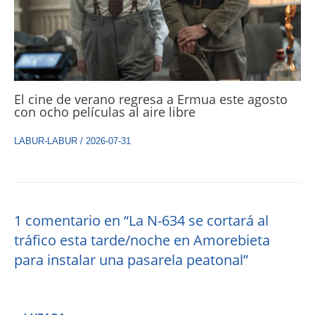
El cine de verano regresa a Ermua este agosto
con ocho películas al aire libre
LABUR-LABUR
/
2026-07-31
1 comentario en “La N-634 se cortará al
tráfico esta tarde/noche en Amorebieta
para instalar una pasarela peatonal”