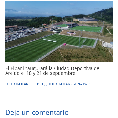
El Eibar inaugurará la Ciudad Deportiva de
Areitio el 18 y 21 de septiembre
DOT KIROLAK
,
FÚTBOL
,
,
TOPKIROLAK
/
2026-08-03
Deja un comentario