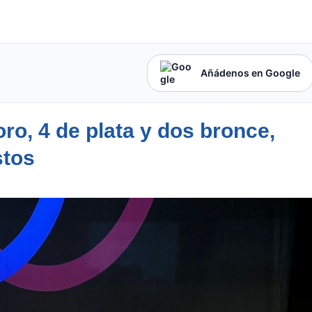
Añádenos en Google
ro, 4 de plata y dos bronce,
stos