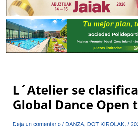
L´Atelier se clasific
Global Dance Open t
Deja un comentario
/
DANZA
,
DOT KIROLAK
,
/
20