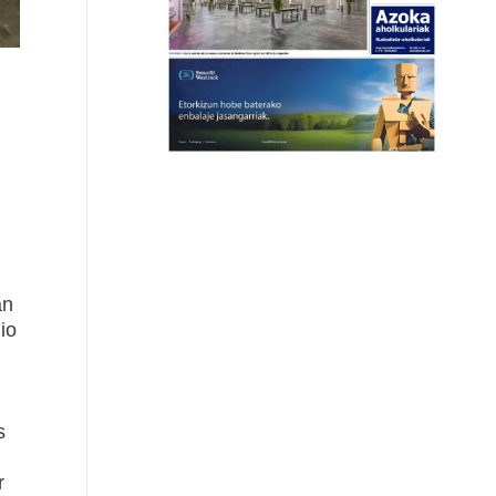
án
io
s
r