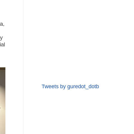
a,
 y
ial
Tweets by guredot_dotb