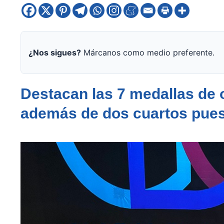
¿Nos sigues?
Márcanos como medio preferente.
Destacan las 7 medallas de o
además de dos cuartos pue