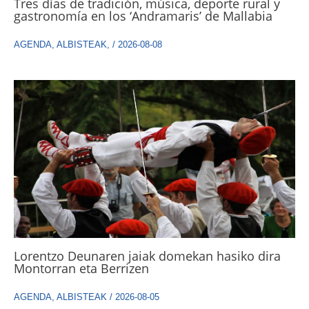
Tres días de tradición, música, deporte rural y
gastronomía en los ‘Andramaris’ de Mallabia
AGENDA
,
ALBISTEAK
,
/
2026-08-08
Lorentzo Deunaren jaiak domekan hasiko dira
Montorran eta Berrizen
AGENDA
,
ALBISTEAK
/
2026-08-05