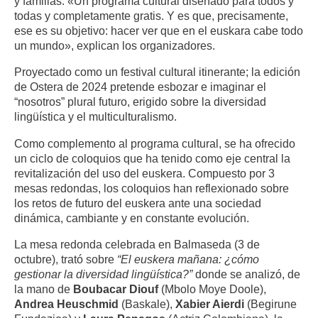
y familias. «Un programa cultural diseñado para todos y
todas y completamente gratis. Y es que, precisamente,
ese es su objetivo: hacer ver que en el euskara cabe todo
un mundo», explican los organizadores.
Proyectado como un festival cultural itinerante; la edición
de Ostera de 2024 pretende esbozar e imaginar el
“nosotros” plural futuro, erigido sobre la diversidad
lingüística y el multiculturalismo.
Como complemento al programa cultural, se ha ofrecido
un ciclo de coloquios que ha tenido como eje central la
revitalización del uso del euskera. Compuesto por 3
mesas redondas, los coloquios han reflexionado sobre
los retos de futuro del euskera ante una sociedad
dinámica, cambiante y en constante evolución.
La mesa redonda celebrada en Balmaseda (3 de
octubre), trató sobre
“El euskera mañana: ¿cómo
gestionar la diversidad lingüística?”
donde se analizó, de
la mano de
Boubacar Diouf
(Mbolo Moye Doole),
Andrea Heuschmid
(Baskale),
Xabier Aierdi
(Begirune