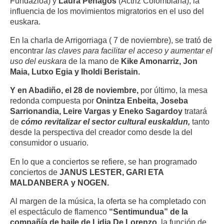
Fundazioa) y
Laura Penagos
(Actriz Colombiana), la
influencia de los movimientos migratorios en el uso del
euskara.
En la charla de Arrigorriaga ( 7 de noviembre), se trató de
encontrar
las claves para facilitar el acceso y aumentar el
uso del euskara
de la mano de
Kike Amonarriz, Jon
Maia, Lutxo Egia y Iholdi Beristain.
Y en Abadiño, el 28 de noviembre,
por último, la mesa
redonda compuesta por
Onintza Enbeita, Joseba
Sarrionandia, Leire Vargas y Eneko Sagardoy
tratará
de
cómo revitalizar el sector cultural euskaldun,
tanto
desde la perspectiva del creador como desde la del
consumidor o usuario.
En lo que a conciertos se refiere, se han programado
conciertos de
JANUS LESTER, GARI ETA
MALDANBERA
y NOGEN.
Al margen de la música, la oferta se ha completado con
el espectáculo de flamenco
“Sentimundua” de la
compañía de baile de Lidia De Lorenzo
, la función de