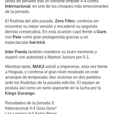
tanda de penaltis tras un vibrante empate 4-4 contra
Internacional
, en uno de los choques más emocionantes
de la jornada.
El finalista del año pasado,
Zero Filtro
, continúa sin
encontrar su mejor versión y encadenó su segunda
derrota consecutiva. En esta ocasión cayó frente a
Gure
,
con
Peio
como gran protagonista gracias a un
espectacular
hat-trick
.
Inter Panda
también mantiene su buen momento y
superó con autoridad a Martxel Juniors por 5-1.
Mientras tanto,
MAK2
volvió a imponerse, esta vez frente
a Hegoak, y confirma el gran nivel mostrado en este
arranque de temporada: dos victorias en dos partidos
ante los finalistas de la pasada edición. El equipo se
postula así como un serio aspirante en la lucha por la
Kings Durango
.
Resultados de la jornada 3:
Internacional 4-4 Gora Gora*
Los Lojanos 6-0 Aston Birras