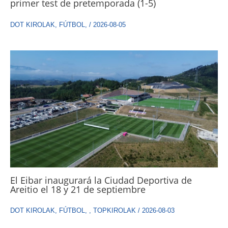
primer test de pretemporada (1-5)
DOT KIROLAK
,
FÚTBOL
,
/
2026-08-05
El Eibar inaugurará la Ciudad Deportiva de
Areitio el 18 y 21 de septiembre
DOT KIROLAK
,
FÚTBOL
,
,
TOPKIROLAK
/
2026-08-03