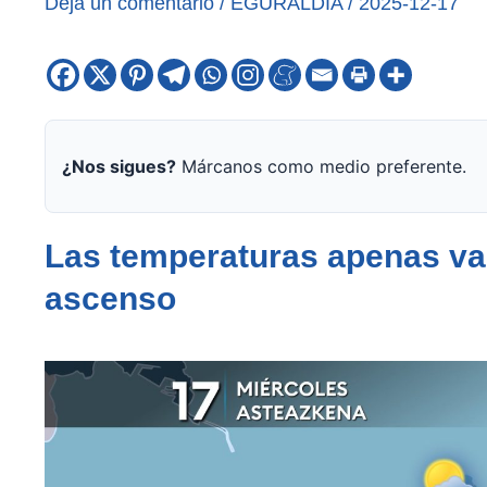
Deja un comentario
/
EGURALDIA
/
2025-12-17
¿Nos sigues?
Márcanos como medio preferente.
Las temperaturas apenas var
ascenso