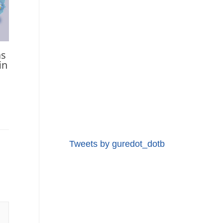
as
in
Tweets by guredot_dotb