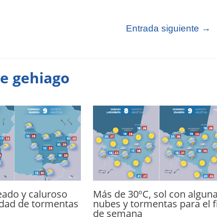
Entrada siguiente
→
te gehiago
eado y caluroso
Más de 30ºC, sol con algun
idad de tormentas
nubes y tormentas para el f
de semana