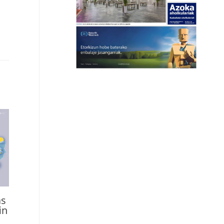
as
in