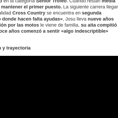
o
en la categoría
Senior Trofeo
. Cuando restan
media
 mantener el primer puesto.
La siguiente carrera llega
alidad
Cross Country
se encuentra en
segunda
o donde hacen falta ayudas»
, Josu lleva
nueve años
ión por las motos
le viene de familia,
su aita compitió
ce años comenzó a sentir «algo indescriptible»
n y trayectoria