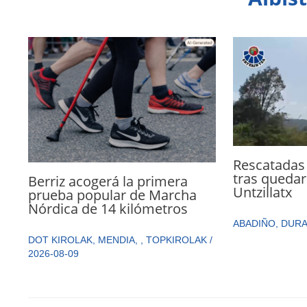
Rescatadas
tras quedar
Berriz acogerá la primera
Untzillatx
prueba popular de Marcha
Nórdica de 14 kilómetros
ABADIÑO
,
DUR
DOT KIROLAK
,
MENDIA
,
,
TOPKIROLAK
/
2026-08-09