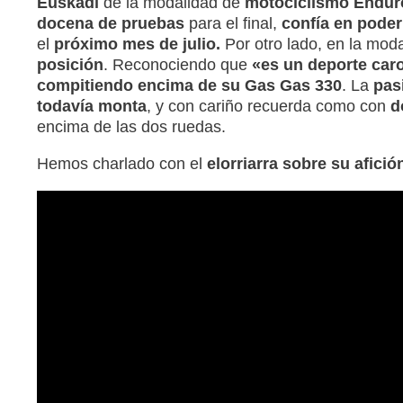
Euskadi
de la modalidad de
motociclismo Endur
docena de pruebas
para el final,
confía en poder
el
próximo mes de julio.
Por otro lado, en la mod
posición
. Reconociendo que
«es un deporte car
compitiendo encima de su Gas Gas 330
. La
pas
todavía monta
, y con cariño recuerda como con
do
encima de las dos ruedas.
Hemos charlado con el
elorriarra sobre su afició