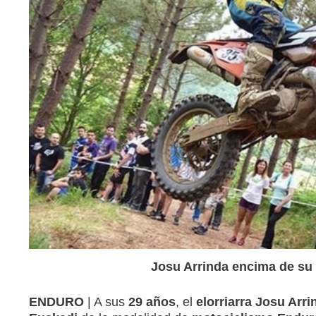
Josu Arrinda encima de su
ENDURO
| A sus
29 años
, el
elorriarra Josu Arri