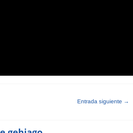
Entrada siguiente
→
te gehiago