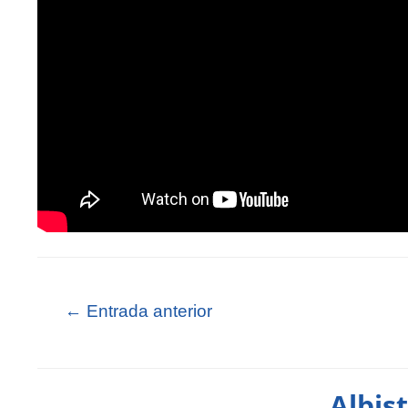
←
Entrada anterior
Albis