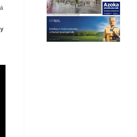
rá
 y