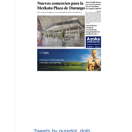
Tweets by guredot_dotb