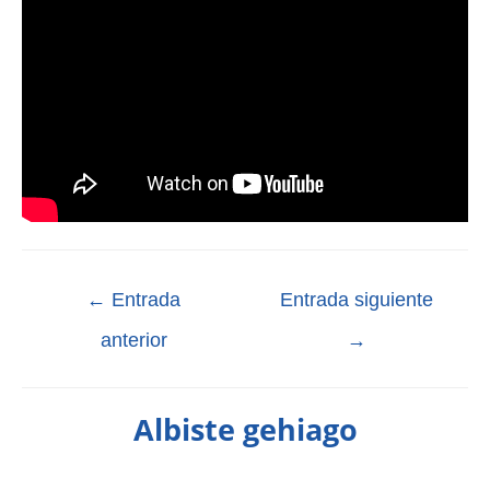
←
Entrada
Entrada siguiente
anterior
→
Albiste gehiago