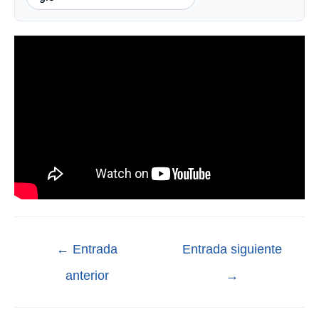
←
Entrada
Entrada siguiente
anterior
→