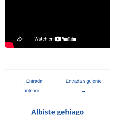
←
Entrada
Entrada siguiente
anterior
→
Albiste gehiago