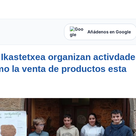
Añádenos en Google
Ikastetxea organizan activdade
o la venta de productos esta