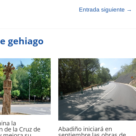
Entrada siguiente
→
te gehiago
ina la
Abadiño iniciará en
n de la Cruz de
septiembre las obras de
y mejora su