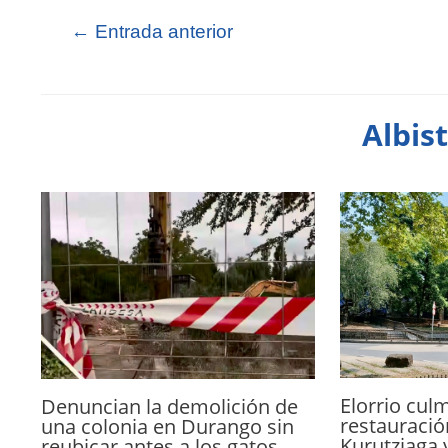
←
Entrada anterior
Albis
Elorrio culm
Denuncian la demolición de
restauració
una colonia en Durango sin
Kurutziaga 
reubicar antes a los gatos