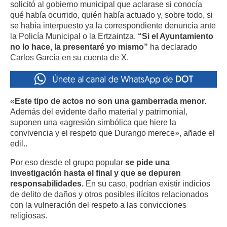
solicitó
al gobierno municipal que aclar
ase
si conoc
ía
qué ha
bía
ocurrido, quién ha
bía
actuado y, sobre todo, si
se ha
bía
interpuesto ya la correspondiente denuncia ante
la Policía Municipal o la Ertzaintza.
“
Si el Ayuntamiento
no lo hace
, la presentaré yo mismo
”
h
a declarado
Carlos Gar
cía en su cuenta de X.
«
Este tipo de actos no son una gamberrada menor.
Además del evidente daño material y patrimonial,
suponen una «agresión simbólica que hiere la
convivencia y el respeto que Durango merece», añade el
edil..
Por eso
desde el grupo popular
se pide una
investigación
hasta el final y que se depuren
responsabilidades.
En su caso, podrían existir indicios
de delito de daños y otros posibles ilícitos relacionados
con la vulneración del respeto a las convicciones
religiosas.