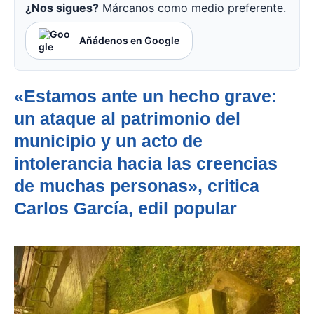
¿Nos sigues?
Márcanos como medio preferente.
Añádenos en Google
«Estamos ante un hecho grave:
un ataque al patrimonio del
municipio y un acto de
intolerancia hacia las creencias
de muchas personas», critica
Carlos García, edil popular