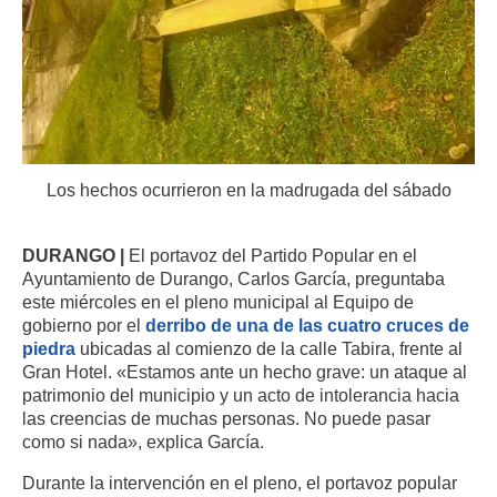
Los hechos ocurrieron en la madrugada del sábado
DURANGO |
El
portavoz
del Partido Popular en el
Ayuntamiento de Durango, Carlos García,
preguntaba
este miércoles
en el pleno
m
un
icipal
al Equipo de
gobierno por el
derribo de una de las cuatro cruces de
piedra
ubicadas al comienzo de la calle Tabira, frente al
Gran Hotel. «
Estamos ante un hecho grave: un ataque al
patrimonio del municipio y un acto de intolerancia hacia
las creencias de muchas personas. No puede pasar
como si nada», explica García.
Durante
la
intervención
en el pleno, el portavoz popular