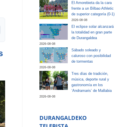
El Amorebieta da la cara
frente a un Bilbao Athletic
de superior categoría (0-1)
2026-08-08
El eclipse solar alcanzará
la totalidad en gran parte
de Durangaldea
2026-08-08
Sábado soleado y
s
caluroso con posibilidad
de tormentas
2026-08-08
Tres días de tradición,
música, deporte rural y
gastronomía en los
‘Andramaris’ de Mallabia
2026-08-08
DURANGALDEKO
TELEBISTA