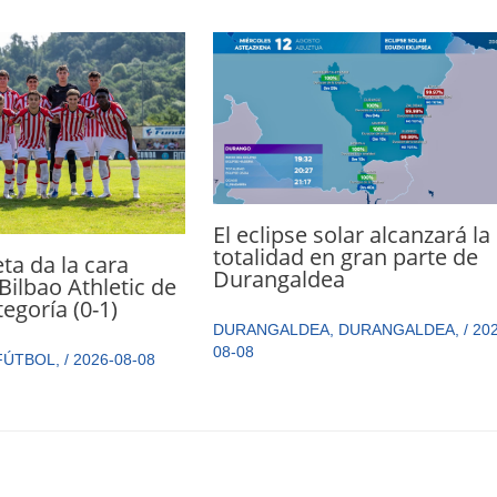
El eclipse solar alcanzará la
totalidad en gran parte de
ta da la cara
Durangaldea
Bilbao Athletic de
egoría (0-1)
DURANGALDEA
,
DURANGALDEA
,
/
202
08-08
FÚTBOL
,
/
2026-08-08