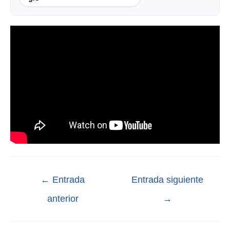
←
Entrada
Entrada siguiente
anterior
→