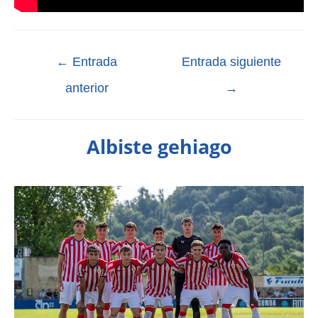
←
Entrada
Entrada siguiente
anterior
→
Albiste gehiago