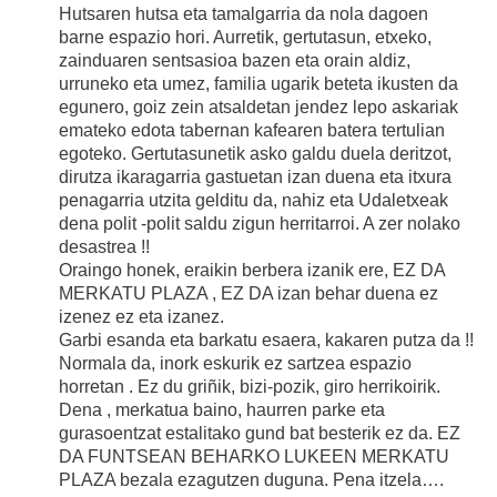
Hutsaren hutsa eta tamalgarria da nola dagoen
barne espazio hori. Aurretik, gertutasun, etxeko,
zainduaren sentsasioa bazen eta orain aldiz,
urruneko eta umez, familia ugarik beteta ikusten da
egunero, goiz zein atsaldetan jendez lepo askariak
emateko edota tabernan kafearen batera tertulian
egoteko. Gertutasunetik asko galdu duela deritzot,
dirutza ikaragarria gastuetan izan duena eta itxura
penagarria utzita gelditu da, nahiz eta Udaletxeak
dena polit -polit saldu zigun herritarroi. A zer nolako
desastrea !!
Oraingo honek, eraikin berbera izanik ere, EZ DA
MERKATU PLAZA , EZ DA izan behar duena ez
izenez ez eta izanez.
Garbi esanda eta barkatu esaera, kakaren putza da !!
Normala da, inork eskurik ez sartzea espazio
horretan . Ez du griñik, bizi-pozik, giro herrikoirik.
Dena , merkatua baino, haurren parke eta
gurasoentzat estalitako gund bat besterik ez da. EZ
DA FUNTSEAN BEHARKO LUKEEN MERKATU
PLAZA bezala ezagutzen duguna. Pena itzela….