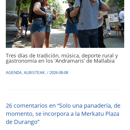
Tres días de tradición, música, deporte rural y
gastronomía en los ‘Andramaris’ de Mallabia
AGENDA
,
ALBISTEAK
,
/
2026-08-08
26 comentarios en “Solo una panadería, de
momento, se incorpora a la Merkatu Plaza
de Durango”