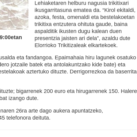
Lehiaketaren helburu nagusia trikitixari
ikusgarritasuna ematea da. “Kirol ekitaldi,
azoka, festa, omenaldi eta bestelakoetan
trikitixa entzutera ohituta gaude, baina
aspalditik ikusten dugu kalean duen
19:00etan
presentzia jaisten ari dela”, azaldu dute
Elorrioko Trikitizaleak elkartekoek.
orrusalda eta fandangoa. Epaimahaia hiru lagunek osatuko
ndero jotzaile batek eta antolakuntzako kide bate) eta
stelakoak aztertuko dituzte. Derrigorrezkoa da baserrita
ituzte; bigarrenek 200 euro eta hirugarrenek 150. Halere
 bat izango dute.
naren 26ra arte dago aukera apuntatzeko,
45 telefonora deituta.