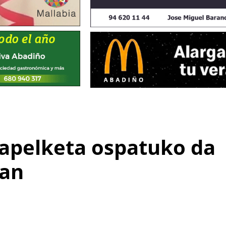
txapelketa ospatuko da
2an