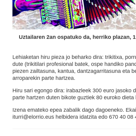
Uztailaren 2an ospatuko da, herriko plazan, 
Lehiaketan hiru pieza jo beharko dira: trikitixa, p
dute (trikitilari profesional batek, ospe handiko pa
piezen zailtasuna, kantua, dantzagarritasuna eta be
arroparekin parte hartzea.
Hiru sari egongo dira: irabazleek 300 euro jasoko d
parte hartzen duten bikote guztiek 80 euroko dieta
Izena emateko epea zabalik dago dagoeneko. Ekai
iturri@elorrio.eus
helbidera idatzita edo 670 40 08 