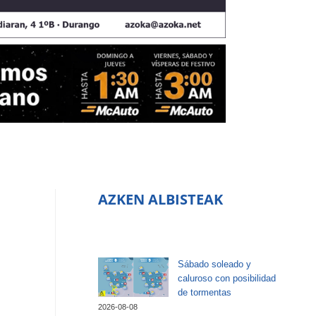
AZKEN ALBISTEAK
Sábado soleado y
caluroso con posibilidad
de tormentas
2026-08-08