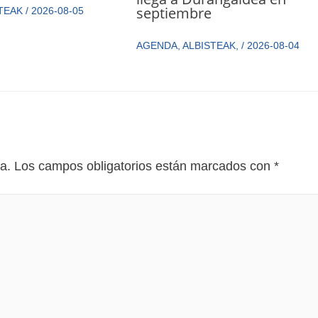
septiembre
TEAK
/
2026-08-05
AGENDA
,
ALBISTEAK
,
/
2026-08-04
a.
Los campos obligatorios están marcados con
*