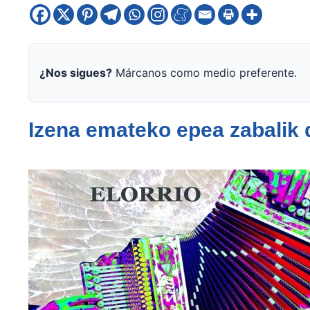
¿Nos sigues?
Márcanos como medio preferente.
Izena emateko epea zabalik 