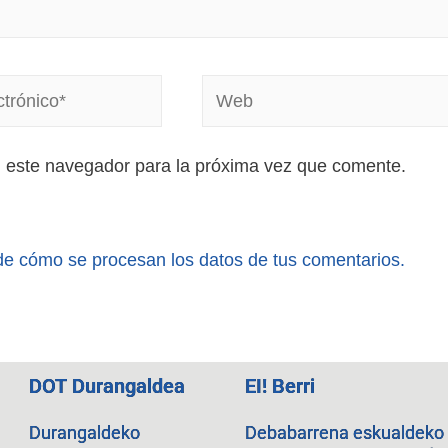
n este navegador para la próxima vez que comente.
e cómo se procesan los datos de tus comentarios.
DOT Durangaldea
EI! Berri
Durangaldeko
Debabarrena eskualdeko