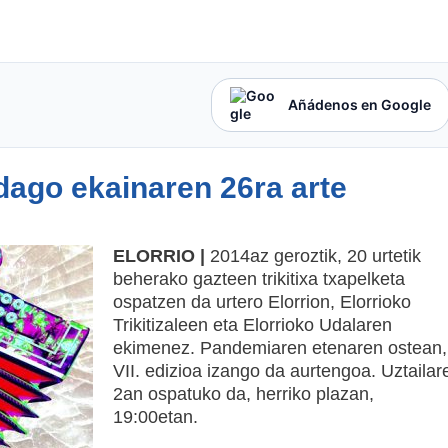
Añádenos en Google
dago ekainaren 26ra arte
ELORRIO |
2014az geroztik, 20 urtetik
beherako gazteen trikitixa txapelketa
ospatzen da urtero Elorrion, Elorrioko
Trikitizaleen eta Elorrioko Udalaren
ekimenez. Pandemiaren etenaren ostean,
VII. edizioa izango da aurtengoa. Uztailar
2an ospatuko da, herriko plazan,
19:00etan.