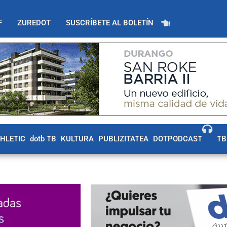
F
ZUREDOT
SUSCRÍBETE AL BOLETÍN
THLETIC
dotb TB
KULTURA
PUBLIZITATEA
DOTPODCAST
TB