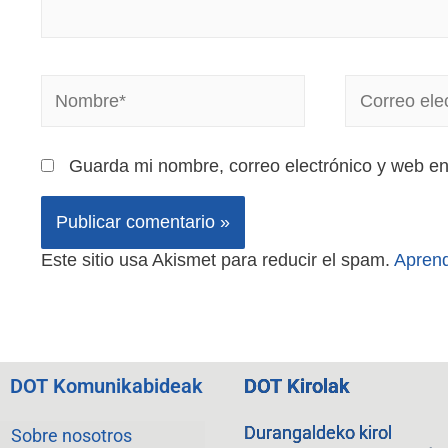
Guarda mi nombre, correo electrónico y web e
Este sitio usa Akismet para reducir el spam.
Aprend
DOT Komunikabideak
DOT Kirolak
Durangaldeko kirol
Sobre nosotros