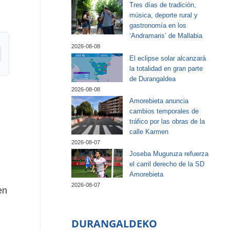
Tres días de tradición,
música, deporte rural y
gastronomía en los
‘Andramaris’ de Mallabia
2026-08-08
El eclipse solar alcanzará
la totalidad en gran parte
de Durangaldea
2026-08-08
Amorebieta anuncia
cambios temporales de
tráfico por las obras de la
calle Karmen
2026-08-07
Joseba Muguruza refuerza
el carril derecho de la SD
Amorebieta
2026-08-07
en
DURANGALDEKO