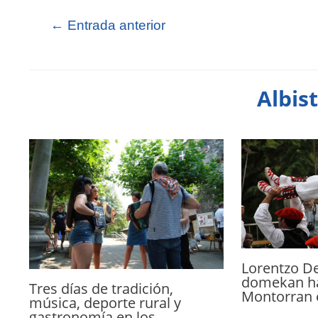
←
Entrada anterior
Albis
Lorentzo D
domekan ha
Tres días de tradición,
Montorran 
música, deporte rural y
gastronomía en los