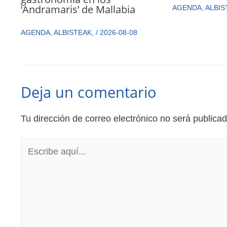
‘Andramaris’ de Mallabia
AGENDA
,
ALBIS
AGENDA
,
ALBISTEAK
,
/
2026-08-08
Deja un comentario
Tu dirección de correo electrónico no será publicad