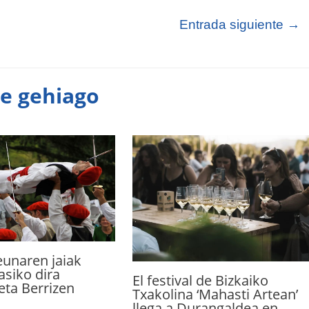
Entrada siguiente
→
te gehiago
eunaren jaiak
siko dira
El festival de Bizkaiko
eta Berrizen
Txakolina ‘Mahasti Artean’
llega a Durangaldea en