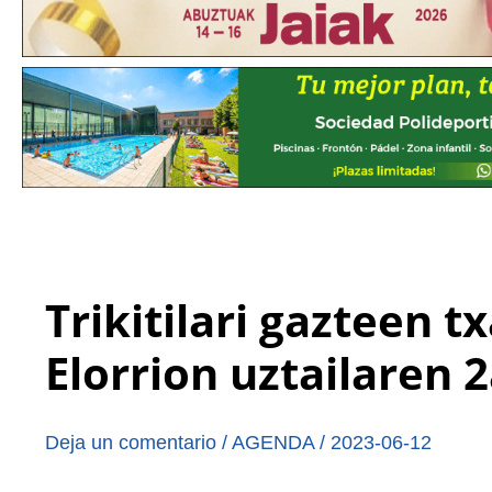
Trikitilari gazteen 
Elorrion uztailaren 
Deja un comentario
/
AGENDA
/
2023-06-12