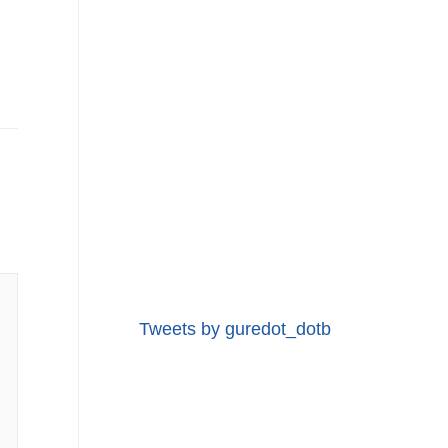
Tweets by guredot_dotb