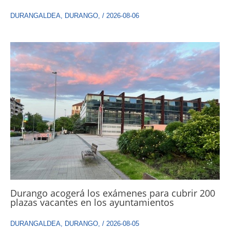
DURANGALDEA
,
DURANGO
,
/
2026-08-06
Durango acogerá los exámenes para cubrir 200
plazas vacantes en los ayuntamientos
DURANGALDEA
,
DURANGO
,
/
2026-08-05