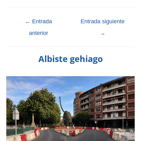
←
Entrada
Entrada siguiente
anterior
→
Albiste gehiago