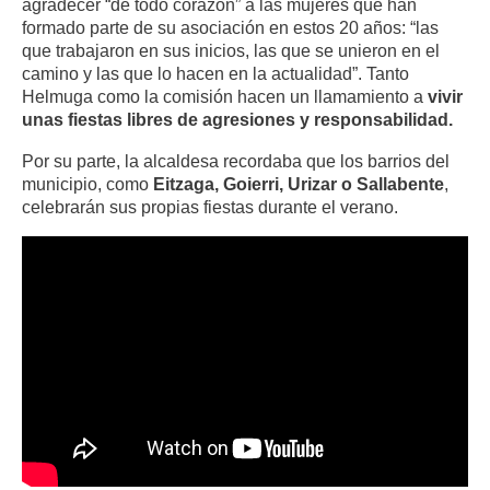
agradecer “de todo corazón” a las mujeres que han
formado parte de su asociación en estos 20 años: “las
que trabajaron en sus inicios, las que se unieron en el
camino y las que lo hacen en la actualidad”. Tanto
Helmuga como la comisión hacen un llamamiento a
vivir
unas fiestas libres de agresiones y responsabilidad.
Por su parte, la alcaldesa recordaba que los barrios del
municipio, como
Eitzaga, Goierri, Urizar o Sallabente
,
celebrarán sus propias fiestas durante el verano.