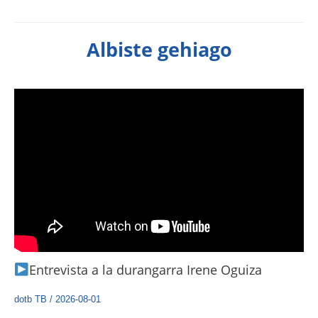
Albiste gehiago
Entrevista a la durangarra Irene Oguiza
dotb TB
/
2026-08-01