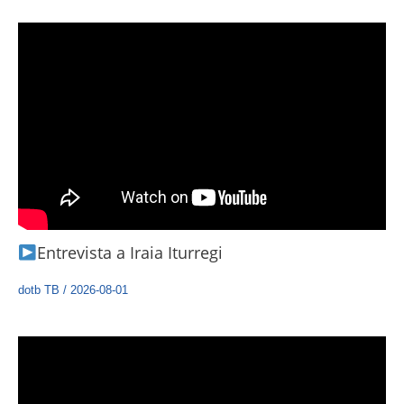
Entrevista a Iraia Iturregi
dotb TB
/
2026-08-01