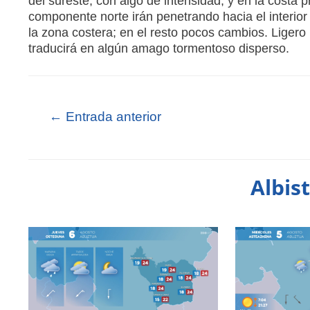
del sureste, con algo de intensidad, y en la costa p
componente norte irán penetrando hacia el interior
la zona costera; en el resto pocos cambios. Ligero 
traducirá en algún amago tormentoso disperso.
←
Entrada anterior
Albis