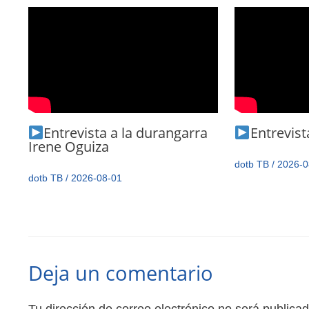
Entrevista a la durangarra
Entrevista
Irene Oguiza
dotb TB
/
2026-0
dotb TB
/
2026-08-01
Deja un comentario