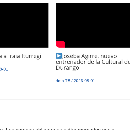
 a Iraia Iturregi
Joseba Agirre, nuevo
entrenador de la Cultural d
Durango
8-01
dotb TB
/
2026-08-01