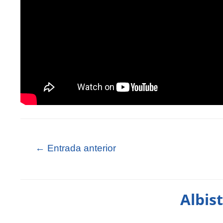
←
Entrada anterior
Albis