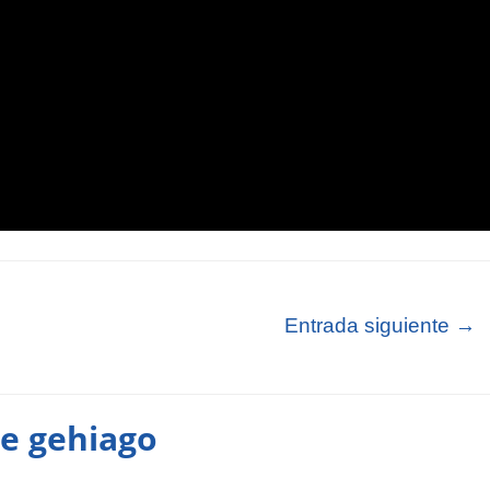
Entrada siguiente
→
te gehiago