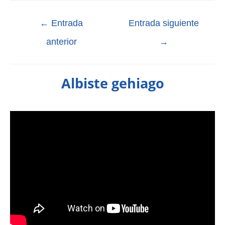
←
Entrada
Entrada siguiente
anterior
→
Albiste gehiago