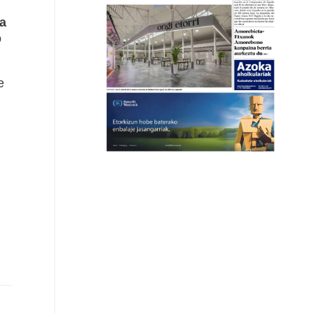
a
o
e