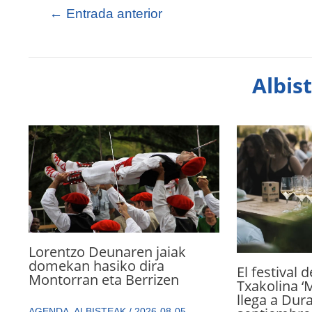
←
Entrada anterior
Albis
Lorentzo Deunaren jaiak
domekan hasiko dira
El festival 
Montorran eta Berrizen
Txakolina ‘
llega a Dur
AGENDA
,
ALBISTEAK
/
2026-08-05