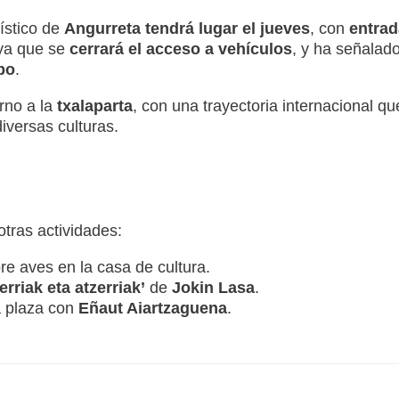
tístico de
Angurreta tendrá lugar el jueves
, con
entrad
 ya que se
cerrará el acceso a vehículos
, y ha señalad
po
.
rno a la
txalaparta
, con una trayectoria internacional qu
iversas culturas.
tras actividades:
e aves en la casa de cultura.
erriak eta atzerriak’
de
Jokin Lasa
.
la plaza con
Eñaut Aiartzaguena
.