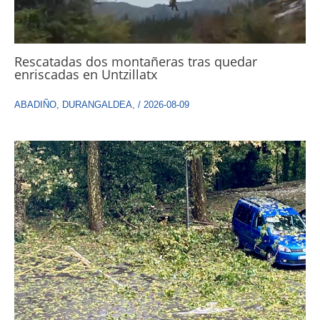
Rescatadas dos montañeras tras quedar
enriscadas en Untzillatx
ABADIÑO
,
DURANGALDEA
,
/
2026-08-09