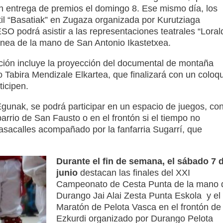
on entrega de premios el domingo 8. Ese mismo día, los
til “Basatiak” en Zugaza organizada por Kurutziaga
SO podrá asistir a las representaciones teatrales “Loral
unea de la mano de San Antonio Ikastetxea.
ción incluye la proyección del documental de montaña
no Tabira Mendizale Elkartea, que finalizará con un coloq
ticipen.
gunak, se podrá participar en un espacio de juegos, co
barrio de San Fausto o en el frontón si el tiempo no
sacalles acompañado por la fanfarria Sugarrí, que
Durante el fin de semana, el sábado 7 
junio
destacan las finales del XXI
Campeonato de Cesta Punta de la mano 
Durango Jai Alai Zesta Punta Eskola y el
Maratón de Pelota Vasca en el frontón de
Ezkurdi organizado por Durango Pelota