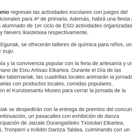
unio
regresan las actividades escolares con juegos del
icionales para 4ª de primaria. Además, habrá una fiesta
 alumnado de 1er ciclo de ESO actividades organizada
 y Nevers Ikastetxea respectivamente.
 Egunak, se ofrecerán talleres de química para niños, u
 Irujo.
ía y la convivencia popular con la feria de artesanía y u
mano de Eixu Artisau Elkartea. Durante el Día de las
 tabernariak, las cuadrillas locales animarán la jornad
uelas con productos locales, comidas populares,
en el Kurutsesantu Museo para cerrar la jornada de la
aiak se despedirán con la entrega de premios del concur
continuación, un pasacalles con exhibición de danza
ticipación de Jaizale Durangaldeko Txistulari Elkartea,
ai, Tronperri y Krikitin Dantza Taldea, culminando con un