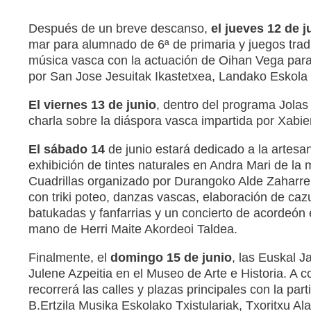
Después de un breve descanso,
el jueves 12 de j
mar para alumnado de 6ª de primaria y juegos trad
música vasca con la actuación de Oihan Vega para
por San Jose Jesuitak Ikastetxea, Landako Eskola
El viernes 13 de junio
, dentro del programa Jolas
charla sobre la diáspora vasca impartida por Xabier
El sábado 14
de junio estará dedicado a la artesan
exhibición de tintes naturales en Andra Mari de la 
Cuadrillas organizado por Durangoko Alde Zaharreko
con triki poteo, danzas vascas, elaboración de caz
batukadas y fanfarrias y un concierto de acordeón 
mano de Herri Maite Akordeoi Taldea.
Finalmente, el
domingo 15 de junio
, las Euskal J
Julene Azpeitia en el Museo de Arte e Historia. A 
recorrerá las calles y plazas principales con la par
B.Ertzila Musika Eskolako Txistulariak, Txoritxu Al