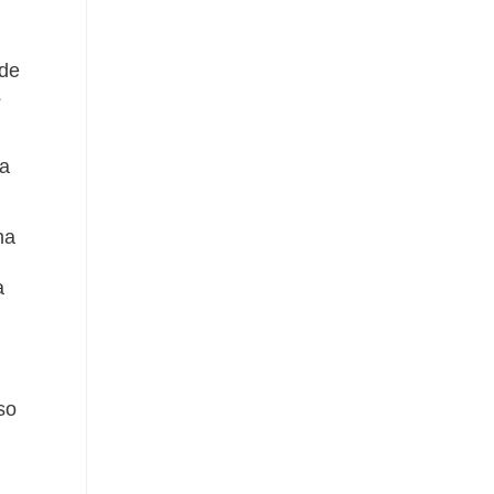
 de
s
na
na
a
so