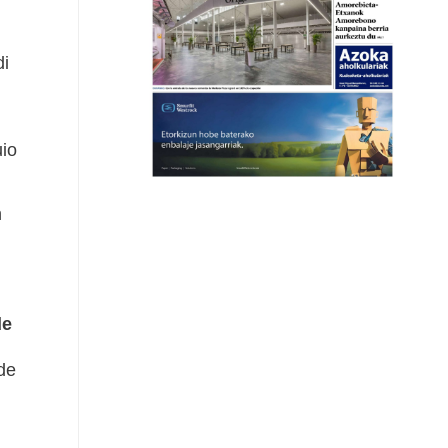
di
uio
n
de
de