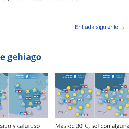
Entrada siguiente
→
te gehiago
eado y caluroso
Más de 30ºC, sol con algun