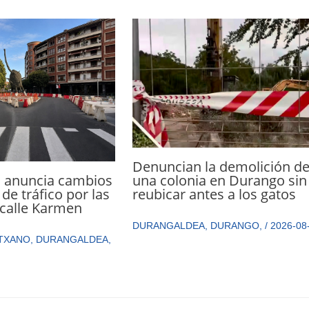
Denuncian la demolición d
 anuncia cambios
una colonia en Durango sin
de tráfico por las
reubicar antes a los gatos
 calle Karmen
DURANGALDEA
,
DURANGO
,
/
2026-08
TXANO
,
DURANGALDEA
,