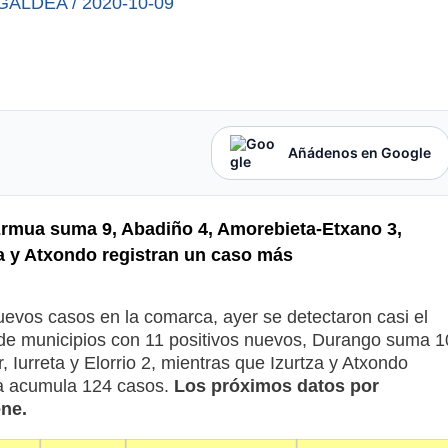
GALDEA
/
2020-10-09
Añádenos en Google
Ermua suma 9, Abadiño 4, Amorebieta-Etxano 3,
tza y Atxondo registran un caso más
nuevos casos en la comarca, ayer se detectaron casi el
a de municipios con 11 positivos nuevos, Durango suma 1
Iurreta y Elorrio 2, mientras que Izurtza y Atxondo
ea acumula 124 casos.
Los próximos datos por
ne.