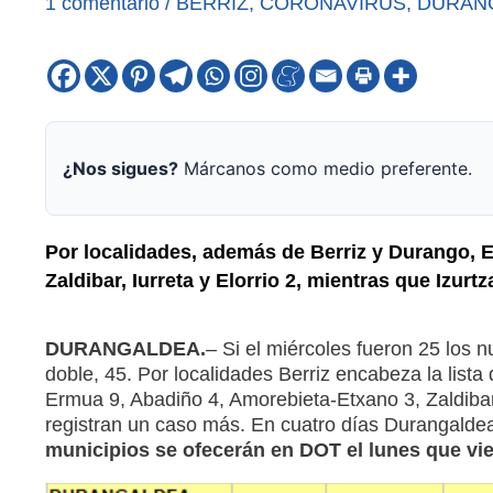
1 comentario
/
BERRIZ
,
CORONAVIRUS
,
DURAN
¿Nos sigues?
Márcanos como medio preferente.
Por localidades, además de Berriz y Durango, 
Zaldibar, Iurreta y Elorrio 2, mientras que Izur
DURANGALDEA.
– Si el miércoles fueron 25 los 
doble, 45. Por localidades Berriz encabeza la list
Ermua 9, Abadiño 4, Amorebieta-Etxano 3, Zaldibar, 
registran un caso más. En cuatro días Durangald
municipios se ofecerán en DOT el lunes que vie