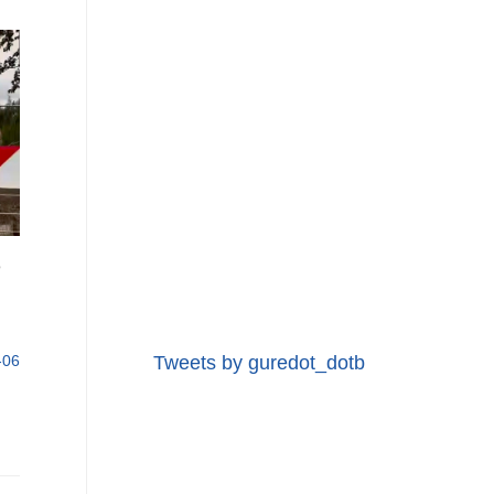
e
-06
Tweets by guredot_dotb