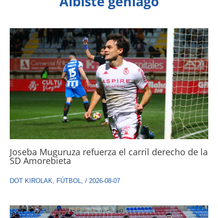
Albiste gehiago
Joseba Muguruza refuerza el carril derecho de la
SD Amorebieta
DOT KIROLAK
,
FÚTBOL
,
/
2026-08-07