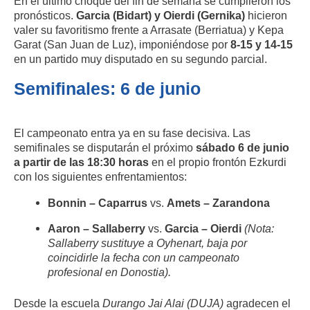
En el último choque del fin de semana se cumplieron los
pronósticos.
Garcia (Bidart) y Oierdi (Gernika)
hicieron
valer su favoritismo frente a Arrasate (Berriatua) y Kepa
Garat (San Juan de Luz), imponiéndose por
8-15 y 14-15
en un partido muy disputado en su segundo parcial.
Semifinales: 6 de junio
El campeonato entra ya en su fase decisiva. Las
semifinales se disputarán el próximo
sábado 6 de junio
a partir de las 18:30 horas
en el propio frontón Ezkurdi
con los siguientes enfrentamientos:
Bonnin – Caparrus
vs.
Amets – Zarandona
Aaron – Sallaberry
vs.
Garcia – Oierdi
(Nota:
Sallaberry sustituye a Oyhenart, baja por
coincidirle la fecha con un campeonato
profesional en Donostia).
Desde la escuela
Durango Jai Alai (DUJA)
agradecen el