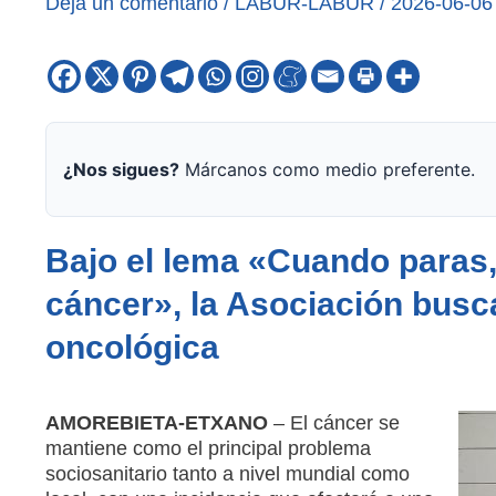
Deja un comentario
/
LABUR-LABUR
/
2026-06-06
¿Nos sigues?
Márcanos como medio preferente.
Bajo el lema «Cuando paras
cáncer», la Asociación busca
oncológica
AMOREBIETA-ETXANO
– El cáncer se
mantiene como el principal problema
sociosanitario tanto a nivel mundial como