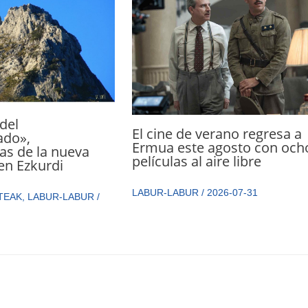
del
El cine de verano regresa a
ado»,
Ermua este agosto con och
as de la nueva
películas al aire libre
en Ezkurdi
LABUR-LABUR
/
2026-07-31
TEAK
,
LABUR-LABUR
/