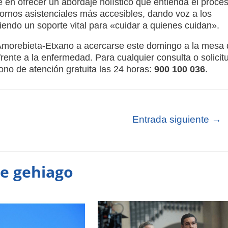
te en ofrecer un abordaje holístico que entienda el proce
ornos asistenciales más accesibles, dando voz a los
ciendo un soporte vital para «cuidar a quienes cuidan»
.
e Amorebieta-Etxano a acercarse este domingo a la mesa
frente a la enfermedad
. Para cualquier consulta o solicit
ono de atención gratuita las 24 horas:
900 100 036
.
Entrada siguiente
→
te gehiago