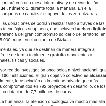
o contará con una mesa informativa y de recaudación
guel, número 1
, durante toda la mañana
. En ella
ncargadas de canalizar el apoyo de los zornotzarras
.
, las donaciones se podrán realizar tanto a través de las
es tecnológicos adaptados, que incluyen
huchas digitale
ferencia del gran compromiso solidario del territorio, en
5.000 euros en el conjunto de Bizkaia
.
mentales, ya que se destinan de manera íntegra a
 ofrece de forma totalmente
gratuita
a pacientes y
ales, físicas y sociales
.
or red de investigación oncológica a nivel nacional, qu
 160 instituciones
. El gran objetivo colectivo es
alcanza
almente, la Asociación es la entidad privada que más
os comprometidos en 792 proyectos en desarrollo, de los
na dotación de 7,7 millones de euros
.
ue humanizar la atención oncológica va mucho más allá