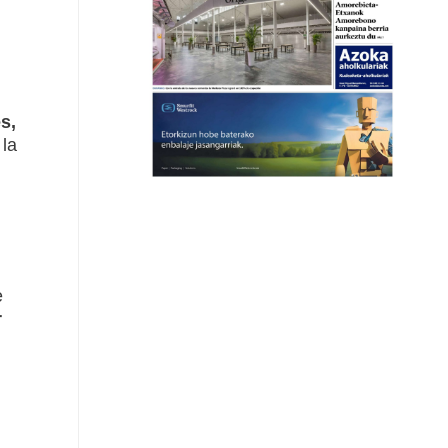
s,
 la
e
r