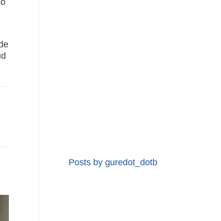
so
 de
ud
Posts by guredot_dotb