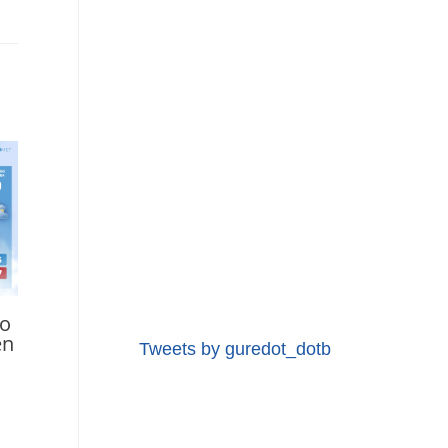
so
en
Tweets by guredot_dotb