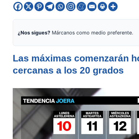
¿Nos sigues?
Márcanos como medio preferente.
Las máximas comenzarán h
cercanas a los 20 grados