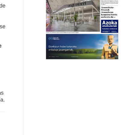
 de
rse
e
as
ía.