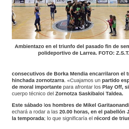
Ambientazo en el triunfo del pasado fin de se
polideportivo de Larrea. FOTO: Z.S.T
consecutivos de Borka Mendia encarrilaron el tr
hinchada zornotzarra
. «Cuajamos un
partido es
de moral importante
para afrontar los
Play Off, s
cuerpo técnico del
Zornotza Saskibaloi Taldea.
Este sábado
l
os hombres de Mikel Garitaonandia
echará a rodar a las
20.00 horas, en el pabellón 
la temporada
; lo que significaría el
récord de tri