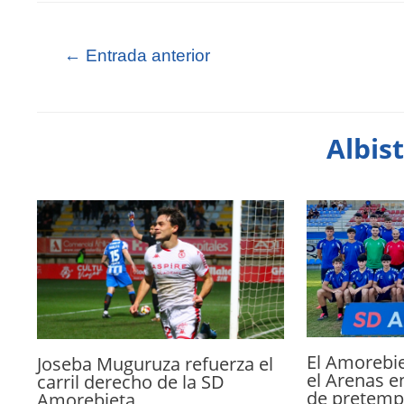
←
Entrada anterior
Albis
El Amorebie
Joseba Muguruza refuerza el
el Arenas e
carril derecho de la SD
de pretemp
Amorebieta