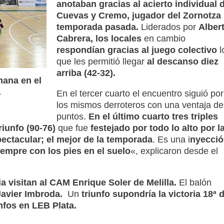
anotaban gracias al acierto individual 
Cuevas y Cremo, jugador del Zornotza 
temporada pasada.
Liderados por
Alber
Cabrera, los locales
en cambio
respondían gracias al juego colectivo
l
que les permitió llegar
al descanso diez
arriba (42-32).
mana en el
.
En el tercer cuarto el encuentro siguió por
los mismos derroteros con una ventaja de
puntos.
En el último cuarto tres triples
iunfo (90-76)
que fue
festejado por todo lo alto por l
pectacular; el mejor de la temporada
. Es una i
nyecció
iempre con los pies en el suelo
«, explicaron desde el
 visitan al CAM Enrique Soler de Melilla.
El balón
Javier Imbroda.
Un
triunfo
supondría la victoria 18ª 
unfos en LEB Plata.