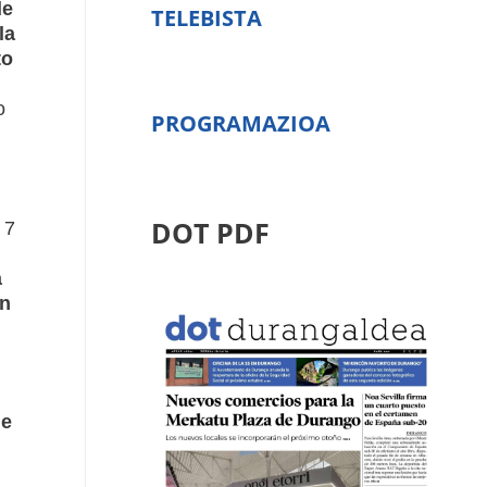
de
TELEBISTA
la
to
o
PROGRAMAZIOA
DOT PDF
 7
a
n
de