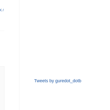
K
/
Tweets by guredot_dotb