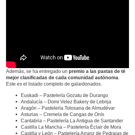
Además, se ha entregado un
premio a las pastas de té
mejor clasificadas de cada comunidad autónoma
.
Este es el listado completo de galardonados.
Euskadi – Pastelería Gozatu de Durango
Andalucía – Domi Velez Bakery de Lebrija
Aragón – Pastelería Tolosana de Almudévar
Asturias – Cremela de Cangas de Onís
Cantabria – Pastelería La Antigua de Santander
Castilla La Mancha – Pastelería Éclair de Mora
Castilla y León – Pastelería Arranz de Pedrajas de