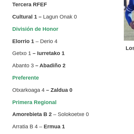
Tercera RFEF
Cultural 1 –
Lagun Onak 0
División de Honor
Elorrio 1
– Derio 4
Los
Getxo 1
– Iurretako 1
Abanto 3
– Abadiño 2
Preferente
Otxarkoaga 4
–
Zaldua 0
Primera Regional
Amorebieta B 2
– Solokoetxe 0
Arratia B 4 –
Ermua 1