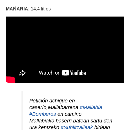
MAÑARIA:
14,4 litros
Petición achique en
caserío,Mallabarrena
#Mallabia
#Bomberos
en camino
Mallabiako baserri batean sartu den
ura kentzeko
#Suhiltzaileak
bidean