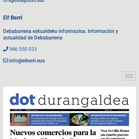
agenda@dotb.eus
EI! Berri
Debabarrena eskualdeko informazioa. Información y
actualidad de Debabarrena
946 550 033
info@eiberri.eus