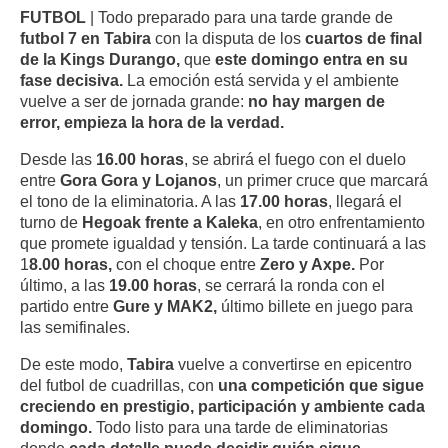
FUTBOL
| Todo preparado para una tarde grande de
futbol 7 en Tabira
con la disputa de los
cuartos de final
de la Kings Durango,
que
este domingo entra en su
fase decisiva.
La emoción está servida y el ambiente
vuelve a ser de jornada grande:
no hay margen de
error, empieza la hora de la verdad.
Desde las
16.00 horas
, se abrirá el fuego con el duelo
entre
Gora Gora y Lojanos
, un primer cruce que marcará
el tono de la eliminatoria. A las
17.00 horas
, llegará el
turno de
Hegoak frente a Kaleka
, en otro enfrentamiento
que promete igualdad y tensión. La tarde continuará a las
1
8.00 horas,
con el choque entre
Zero y Axpe.
Por
último, a las
19.00 horas
, se cerrará la ronda con el
partido entre
Gure y MAK2,
último billete en juego para
las semifinales.
De este modo,
Tabira
vuelve a convertirse en epicentro
del futbol de cuadrillas, con
una competición que sigue
creciendo en prestigio, participación y ambiente cada
domingo.
Todo listo para una tarde de eliminatorias